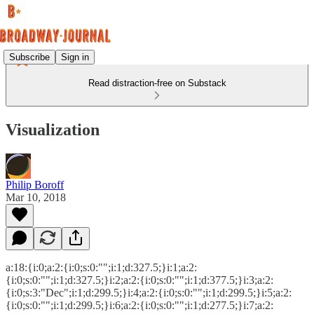
Subscribe
Sign in
Read distraction-free on Substack
Visualization
Philip Boroff
Mar 10, 2018
a:18:{i:0;a:2:{i:0;s:0:"";i:1;d:327.5;}i:1;a:2:
{i:0;s:0:"";i:1;d:327.5;}i:2;a:2:{i:0;s:0:"";i:1;d:377.5;}i:3;a:2:
{i:0;s:3:"Dec";i:1;d:299.5;}i:4;a:2:{i:0;s:0:"";i:1;d:299.5;}i:5;a:2:
{i:0;s:0:"";i:1;d:299.5;}i:6;a:2:{i:0;s:0:"";i:1;d:277.5;}i:7;a:2: