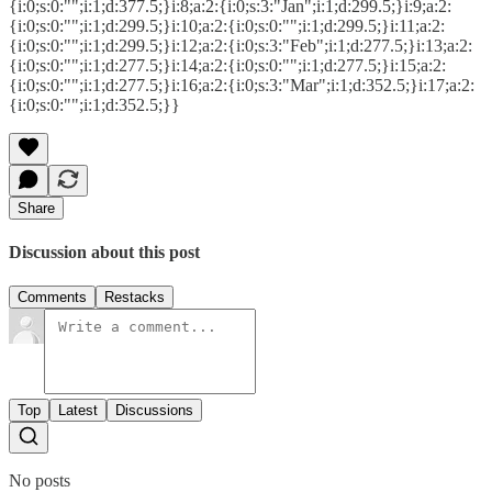
{i:0;s:0:"";i:1;d:377.5;}i:8;a:2:{i:0;s:3:"Jan";i:1;d:299.5;}i:9;a:2:
{i:0;s:0:"";i:1;d:299.5;}i:10;a:2:{i:0;s:0:"";i:1;d:299.5;}i:11;a:2:
{i:0;s:0:"";i:1;d:299.5;}i:12;a:2:{i:0;s:3:"Feb";i:1;d:277.5;}i:13;a:2:
{i:0;s:0:"";i:1;d:277.5;}i:14;a:2:{i:0;s:0:"";i:1;d:277.5;}i:15;a:2:
{i:0;s:0:"";i:1;d:277.5;}i:16;a:2:{i:0;s:3:"Mar";i:1;d:352.5;}i:17;a:2:
{i:0;s:0:"";i:1;d:352.5;}}
Share
Discussion about this post
Comments
Restacks
Top
Latest
Discussions
No posts